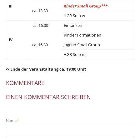
III
Kinder Small Group***
ca. 13:30
HGR Solo w
ca. 16:00
Eintanzen
Kinder Formationen
IV
ca. 16:30
Jugend Small Group
HGR Solo m
-> Ende der Veranstaltung ca. 19:00 Uhr!
KOMMENTARE
EINEN KOMMENTAR SCHREIBEN
Pflichtfeld
Name
*