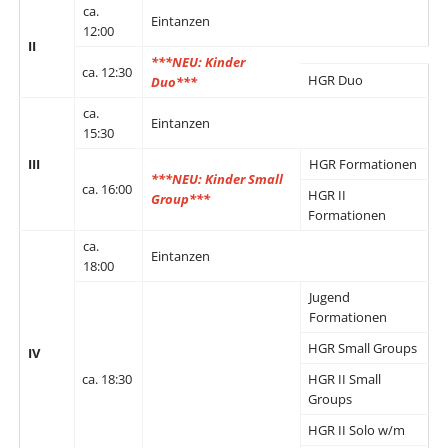
ca.
Eintanzen
12:00
II
***NEU:
Kinder
ca. 12:30
HGR Duo
Duo***
ca.
Eintanzen
15:30
III
HGR Formationen
***NEU: Kinder Small
ca. 16:00
HGR II
Group***
Formationen
ca.
Eintanzen
18:00
Jugend
Formationen
HGR Small Groups
IV
ca. 18:30
HGR II Small
Groups
HGR II Solo w/m