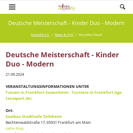
Deutsche Meisterschaft - Kinder Duo - Modern
Alpha69 e.V.
News & FAQ
Aktuelles Detail
Deutsche Meisterschaft - Kinder
Duo - Modern
21.09.2024
VERANSTALTUNGSINFORMATIONEN UNTER
Tanzen in Frankfurt Sossenheim - Turniere in Frankfurt (sgs-
tanzsport.de)
Ort:
Saalbau Stadthalle Zeilsheim
Bechtenwaldstraße 17, 65931 Frankfurt am Main
siehe Map