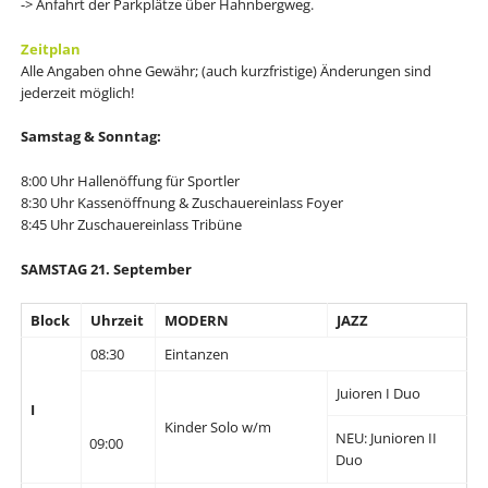
-> Anfahrt der Parkplätze über Hahnbergweg.
Zeitplan
Alle Angaben ohne Gewähr; (auch kurzfristige) Änderungen sind
jederzeit möglich!
​Samstag & Sonntag:
8:00 Uhr Hallenöffung für Sportler
8:30 Uhr Kassenöffnung & Zuschauereinlass Foyer
8:45 Uhr Zuschauereinlass Tribüne
SAMSTAG 21. September
Block
Uhrzeit
MODERN
JAZZ
08:30
Eintanzen
Juioren I Duo
I
Kinder Solo w/m
NEU: Junioren II
09:00
Duo