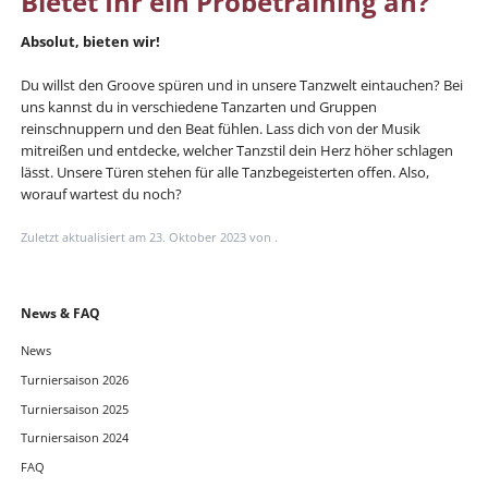
Bietet Ihr ein Probetraining an?
Absolut, bieten wir!
Du willst den Groove spüren und in unsere Tanzwelt eintauchen? Bei
uns kannst du in verschiedene Tanzarten und Gruppen
reinschnuppern und den Beat fühlen. Lass dich von der Musik
mitreißen und entdecke, welcher Tanzstil dein Herz höher schlagen
lässt. Unsere Türen stehen für alle Tanzbegeisterten offen. Also,
worauf wartest du noch?
Zuletzt aktualisiert am 23. Oktober 2023 von .
Navigation
News & FAQ
überspringen
News
Turniersaison 2026
Turniersaison 2025
Turniersaison 2024
FAQ